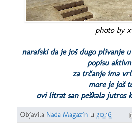
photo by xv
narafski da je još dugo plivanj
popisu aktivn
za trčanje ima vri
more je još t
ovi litrat san peškala jutros 
Objavila
Nada Magazin
u
20:16