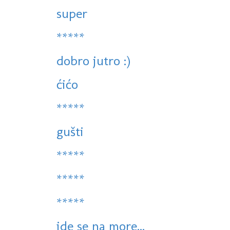
super
*****
dobro jutro :)
ćićo
*****
gušti
*****
*****
*****
ide se na more...