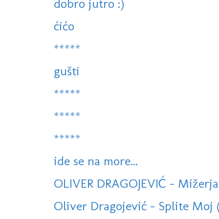
dobro jutro :)
ćićo
*****
gušti
*****
*****
*****
ide se na more...
OLIVER DRAGOJEVIĆ - Mižerja
Oliver Dragojević - Splite Moj 