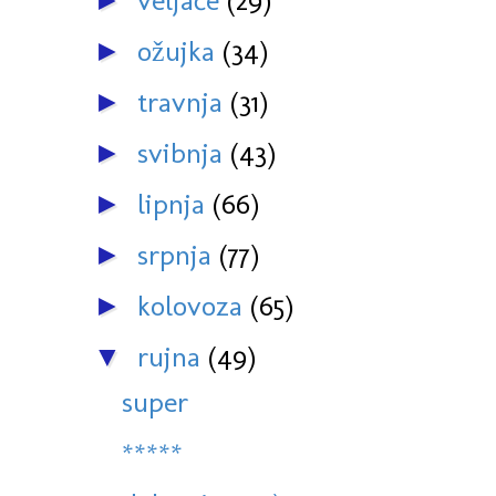
veljače
(29)
►
ožujka
(34)
►
travnja
(31)
►
svibnja
(43)
►
lipnja
(66)
►
srpnja
(77)
►
kolovoza
(65)
►
rujna
(49)
▼
super
*****