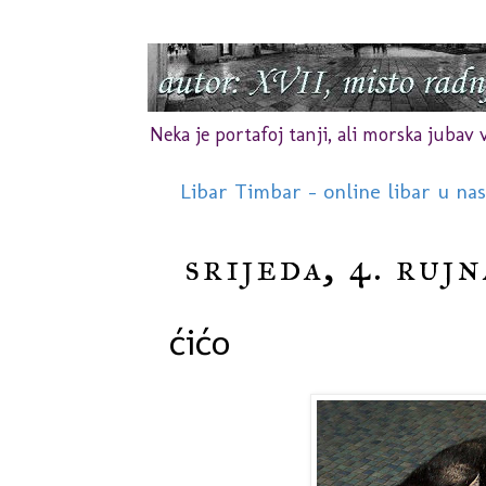
Neka je portafoj tanji, ali morska jubav vr
Libar Timbar - online libar u na
srijeda, 4. rujn
ćićo