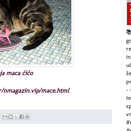

gd
re
in
uč
ja maca ćićo
že
pr
- 
hr/nmagazin.vip/mace.html
t
s
v
#r
#