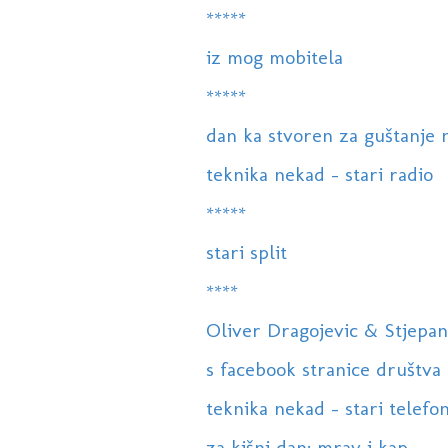
*****
iz mog mobitela
*****
dan ka stvoren za guštanje 
teknika nekad - stari radio
*****
stari split
****
Oliver Dragojevic & Stjepan 
s facebook stranice društva
teknika nekad - stari telefo
za kišni dan: mrav i kap