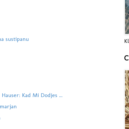
na sustipanu
Kl
C
Hauser: Kad Mi Dodjes ...
 marjan
n