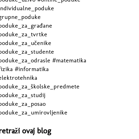
individualne_poduke
grupne_poduke
poduke_za_građane
poduke_za_tvrtke
poduke_za_učenike
poduke_za_studente
poduke_za_odrasle #matematika
izika #informatika
elektrotehnika
poduke_za_školske_predmete
poduke_za_studij
poduke_za_posao
poduke_za_umirovljenike
retraži ovaj blog