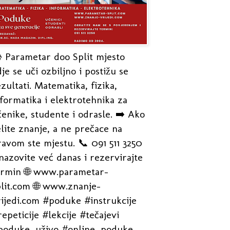
 Parametar doo Split mjesto
je se uči ozbiljno i postižu se
zultati. Matematika, fizika,
formatika i elektrotehnika za
enike, studente i odrasle. ➡️ Ako
lite znanje, a ne prečace na
avom ste mjestu. 📞 091 511 3250
nazovite već danas i rezervirajte
ermin 🌐 www.parametar-
plit.com 🌐 www.znanje-
rijedi.com #poduke #instrukcije
epeticije #lekcije #tečajevi
poduke_uživo #online_poduke