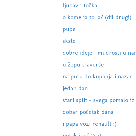
ljubav i točka
o kome ja to, a? (dil drugi)
pupe
skale
dobre ideje i mudrosti u nar
u žepu traverše
na putu do kupanja i nazad
jedan dan
stari split - svega pomalo i
dobar početak dana
i papa vozi renault :)
petak i još 13. :)