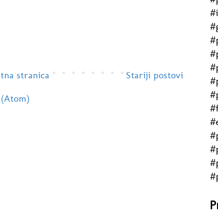
#
#
#
#
#
tna stranica
Stariji postovi
#
#
 (Atom)
#f
#
#
#
#
#
P