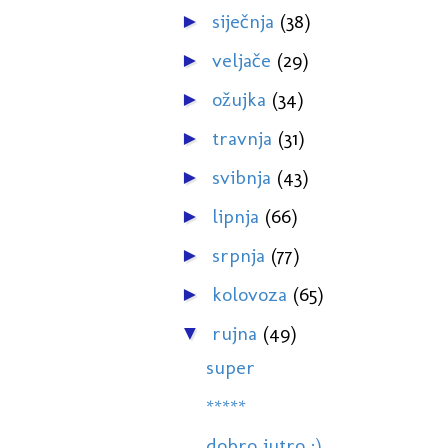
siječnja
(38)
►
veljače
(29)
►
ožujka
(34)
►
travnja
(31)
►
svibnja
(43)
►
lipnja
(66)
►
srpnja
(77)
►
kolovoza
(65)
►
rujna
(49)
▼
super
*****
dobro jutro :)