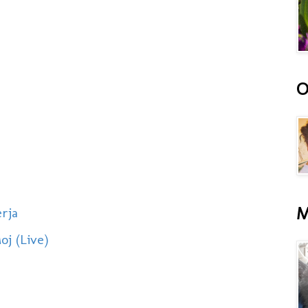
O
M
rja
oj (Live)