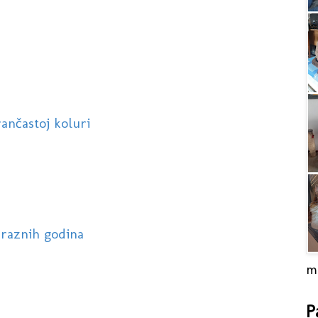
ančastoj koluri
z raznih godina
m
P