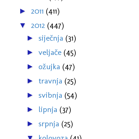
2011
(411)
►
2012
(447)
▼
siječnja
(31)
►
veljače
(45)
►
ožujka
(47)
►
travnja
(25)
►
svibnja
(54)
►
lipnja
(37)
►
srpnja
(25)
►
kolovoza
(41)
▼