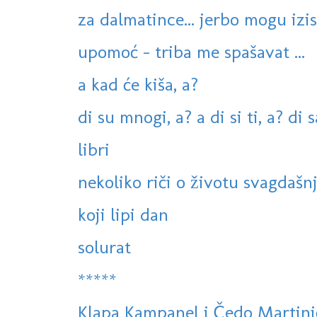
za dalmatince... jerbo mogu izist 
upomoć - triba me spašavat ...
a kad će kiša, a?
di su mnogi, a? a di si ti, a? di 
libri
nekoliko riči o životu svagdaš
koji lipi dan
solurat
*****
Klapa Kampanel i Čedo Martinić