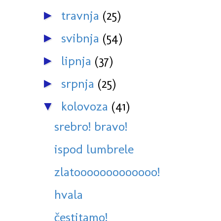
travnja
(25)
►
svibnja
(54)
►
lipnja
(37)
►
srpnja
(25)
►
kolovoza
(41)
▼
srebro! bravo!
ispod lumbrele
zlatooooooooooooo!
hvala
čestitamo!