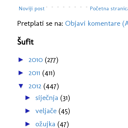
Noviji post
Početna stranic
Pretplati se na:
Objavi komentare (
Šufit
2010
(277)
►
2011
(411)
►
2012
(447)
▼
siječnja
(31)
►
veljače
(45)
►
ožujka
(47)
►