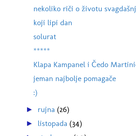
nekoliko riči o životu svagdaš
koji lipi dan
solurat
*****
Klapa Kampanel i Čedo Martinić
jeman najbolje pomagače
:)
rujna
(26)
►
listopada
(34)
►