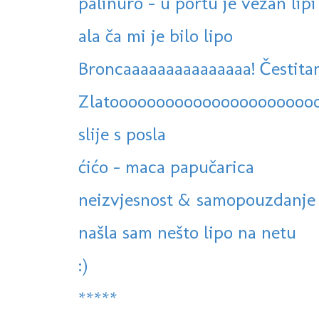
palinuro - u portu je vezan lipi 
ala ča mi je bilo lipo
Broncaaaaaaaaaaaaaaa! Čestitam
Zlatoooooooooooooooooooooo
slije s posla
ćićo - maca papučarica
neizvjesnost & samopouzdanje
našla sam nešto lipo na netu
:)
*****