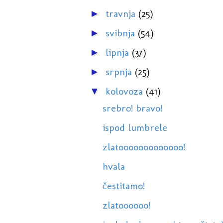
travnja
(25)
►
svibnja
(54)
►
lipnja
(37)
►
srpnja
(25)
►
kolovoza
(41)
▼
srebro! bravo!
ispod lumbrele
zlatooooooooooooo!
hvala
čestitamo!
zlatoooooo!