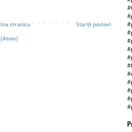
#
#
#
tna stranica
Stariji postovi
#
 (Atom)
#
#
#
#f
#
#
#
#
#
P