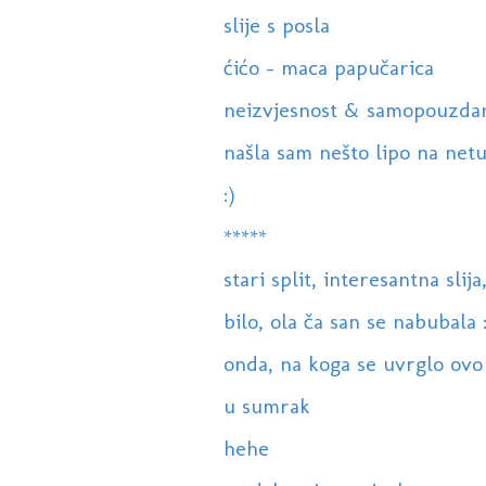
slije s posla
ćićo - maca papučarica
neizvjesnost & samopouzda
našla sam nešto lipo na net
:)
*****
stari split, interesantna slija
bilo, ola ča san se nabubala :
onda, na koga se uvrglo ovo 
u sumrak
hehe