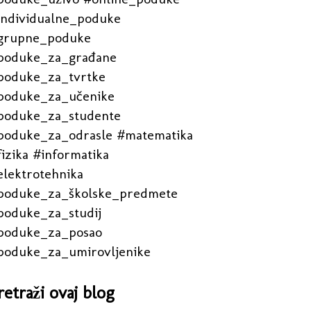
individualne_poduke
grupne_poduke
poduke_za_građane
poduke_za_tvrtke
poduke_za_učenike
poduke_za_studente
poduke_za_odrasle #matematika
izika #informatika
elektrotehnika
poduke_za_školske_predmete
poduke_za_studij
poduke_za_posao
poduke_za_umirovljenike
retraži ovaj blog