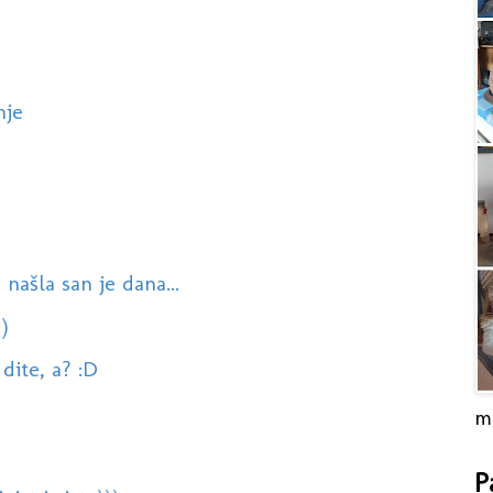
nje
u
, našla san je dana...
)
dite, a? :D
m
P