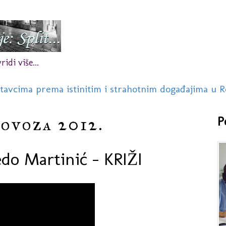
idi više...
stavcima prema istinitim i strahotnim događajima u R
lovoza 2012.
P
do Martinić - KRIŽI