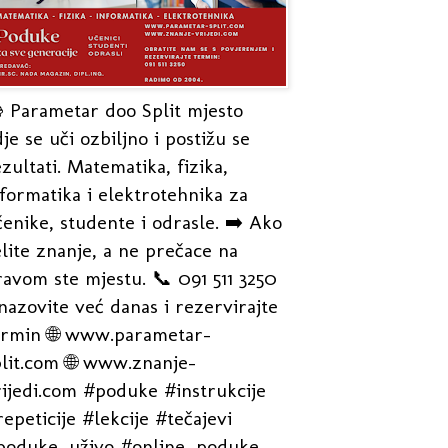
 Parametar doo Split mjesto
je se uči ozbiljno i postižu se
zultati. Matematika, fizika,
formatika i elektrotehnika za
enike, studente i odrasle. ➡️ Ako
lite znanje, a ne prečace na
avom ste mjestu. 📞 091 511 3250
nazovite već danas i rezervirajte
ermin 🌐 www.parametar-
plit.com 🌐 www.znanje-
rijedi.com #poduke #instrukcije
epeticije #lekcije #tečajevi
poduke_uživo #online_poduke