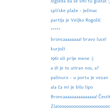
izgleda da se smi tu guštat :
spli'ske plaže - ježinac
partija je Veljko Rogošić
*****
broncaaaaaaaa! bravo luce!
kurjoži
1961 oli prije mene :)
a di je to utiran nos, a?
palinuro - u portu je vezan l
ala ča mi je bilo lipo
Broncaaaaaaaaaaaaaaa! Čestit
Zlatoooooooooooooooooooo