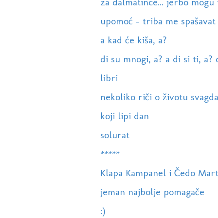
za dalmatince... jerbo mogu izi
upomoć - triba me spašavat .
a kad će kiša, a?
di su mnogi, a? a di si ti, a? 
libri
nekoliko riči o životu svagd
koji lipi dan
solurat
*****
Klapa Kampanel i Čedo Marti
jeman najbolje pomagače
:)