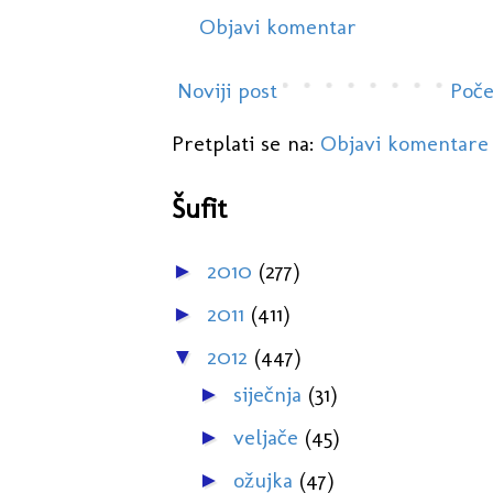
Objavi komentar
Noviji post
Poče
Pretplati se na:
Objavi komentare
Šufit
2010
(277)
►
2011
(411)
►
2012
(447)
▼
siječnja
(31)
►
veljače
(45)
►
ožujka
(47)
►