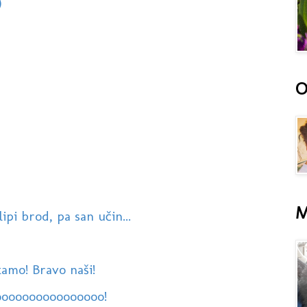
)
O
M
ipi brod, pa san učin...
amo! Bravo naši!
oooooooooooooooo!