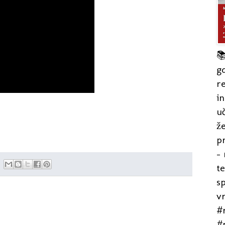

gd
re
in
uč
že
pr
- 
t
s
v
#r
#