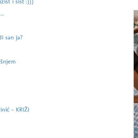
st i sist :)))
..
di san ja?
ašnjem
nić - KRIŽI