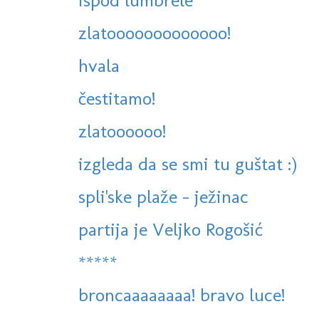
ispod lumbrele
zlatooooooooooooo!
hvala
čestitamo!
zlatoooooo!
izgleda da se smi tu guštat :)
spli'ske plaže - ježinac
partija je Veljko Rogošić
*****
broncaaaaaaaa! bravo luce!