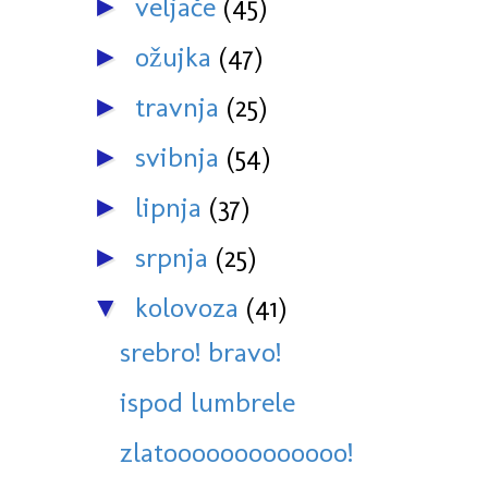
veljače
(45)
►
ožujka
(47)
►
travnja
(25)
►
svibnja
(54)
►
lipnja
(37)
►
srpnja
(25)
►
kolovoza
(41)
▼
srebro! bravo!
ispod lumbrele
zlatooooooooooooo!