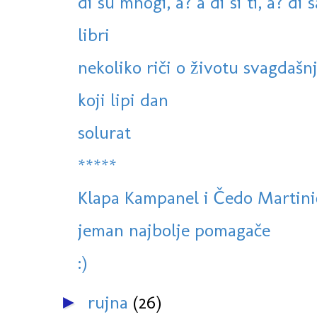
di su mnogi, a? a di si ti, a? di 
libri
nekoliko riči o životu svagdaš
koji lipi dan
solurat
*****
Klapa Kampanel i Čedo Martinić
jeman najbolje pomagače
:)
rujna
(26)
►