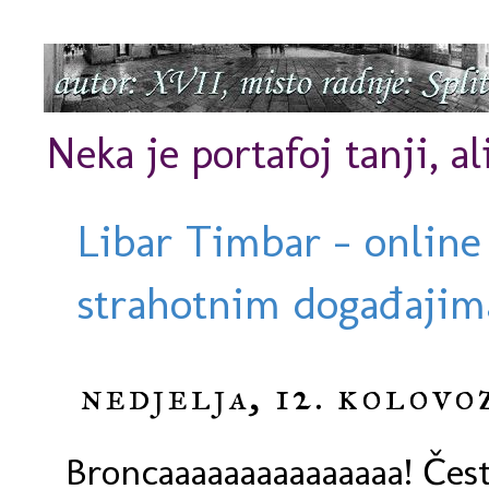
Neka je portafoj tanji, al
Libar Timbar - online
strahotnim događajima
nedjelja, 12. kolovo
Broncaaaaaaaaaaaaaaa! Čest