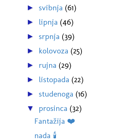
svibnja
(61)
►
lipnja
(46)
►
srpnja
(39)
►
kolovoza
(25)
►
rujna
(29)
►
listopada
(22)
►
studenoga
(16)
►
prosinca
(32)
▼
Fantažija ❤️
nada 🕯