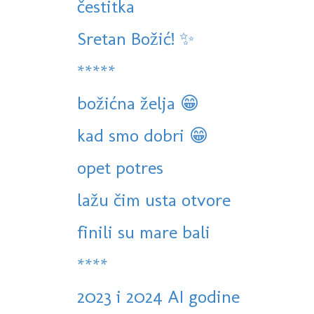
čestitka
Sretan Božić! ✨️
*****
božićna želja 😁
kad smo dobri 😁
opet potres
lažu čim usta otvore
finili su mare bali
****
2023 i 2024 AI godine