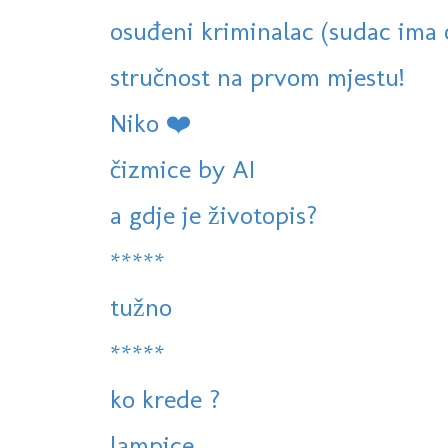
osuđeni kriminalac (sudac ima
stručnost na prvom mjestu!
Niko ❤️
čizmice by AI
a gdje je životopis?
*****
tužno
*****
ko krede ?
lampice