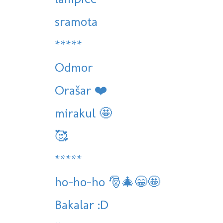
sramota
*****
Odmor
Orašar ❤️
mirakul 🤩
🥰
*****
ho-ho-ho 🎅🎄😁🤩
Bakalar :D