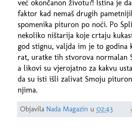
već okončanon životu?! Istina je da
faktor kad nemaš drugih pametnijih
spomenika pituron po noći. Po Spli
nekoliko ništarija koje crtaju kukast
god stignu, valjda im je to godina k
rat, uratke tih stvorova normalan S
a likovi su vjerojatno za kakvu us
da su isti išli zalivat Smoju pituron
njima.
Objavila
Nada Magazin
u
02:43