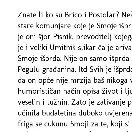
Znate li ko su Brico i Postolar? Ne
stare komunjare koje je Smoje išp
je oni šjor Pisnik, prevoditelj koje
je i veliki Umitnik slikar ča je ariv
Smoje išprda. Nije on samo išprda N
Pegulu građanina. Itd Svih je išpr
da on opće nije mrzija baš nikoga 
humorističan način opisa život i l
veselin i tužnin. Zato je zalivanje
učinila budaletina duboko uvjeren
friga se cukunu Smoji za te, koji si