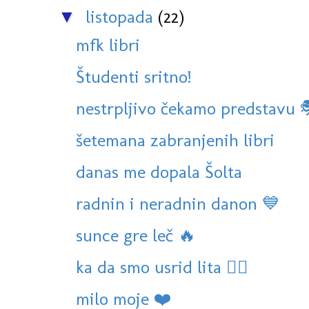
listopada
(22)
▼
mfk libri
Študenti sritno!
nestrpljivo čekamo predstavu 
šetemana zabranjenih libri
danas me dopala Šolta
radnin i neradnin danon 💙
sunce gre leč 🔥
ka da smo usrid lita 🏊‍♀️
milo moje ❤️