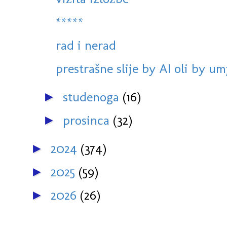
*****
rad i nerad
prestrašne slije by AI oli by umj
studenoga
(16)
►
prosinca
(32)
►
2024
(374)
►
2025
(59)
►
2026
(26)
►