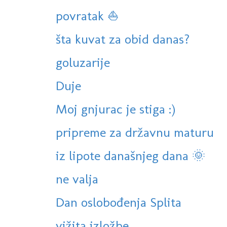
povratak ⛵️
šta kuvat za obid danas?
goluzarije
Duje
Moj gnjurac je stiga :)
pripreme za državnu maturu
iz lipote današnjeg dana 🌞
ne valja
Dan oslobođenja Splita
vižita izložbe