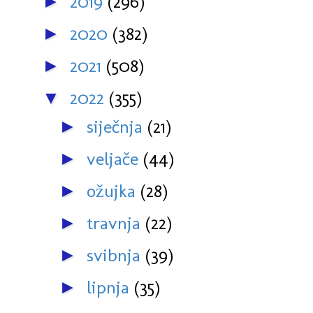
2019
(296)
►
2020
(382)
►
2021
(508)
►
2022
(355)
▼
siječnja
(21)
►
veljače
(44)
►
ožujka
(28)
►
travnja
(22)
►
svibnja
(39)
►
lipnja
(35)
►