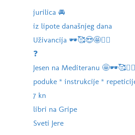
jurilica 🚘
iz lipote današnjeg dana
Uživancija 🕶🥰😍🤩🏊‍♀️
❓️
Jesen na Mediteranu 🤩🕶🥰🏊‍♀
poduke * instrukcije * repeticije 
7 kn
libri na Gripe
Sveti Jere