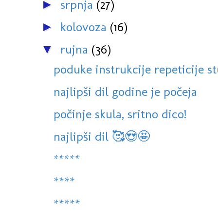
srpnja
(27)
►
kolovoza
(16)
►
rujna
(36)
▼
poduke instrukcije repeticije st
najlipši dil godine je počeja
počinje skula, sritno dico!
najlipši dil 🥰😍🤩
*****
****
*****