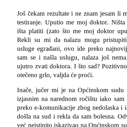
Još čekam rezultate i ne znam jesam li 
testiranje. Uputio me moj doktor. Ništa
išta platiti (zato što me moj doktor upu
Rekli su mi da nalazu mogu pristupiti 
usluge egrađani, ovo ide preko najnovij
sam se i našla uslugu, nalaza još nema
ujutro zvati doktora. I što sad? Pozitivno
otečeno grlo, valjda će proći.
Inače, jučer mi je na Općinskom sudu u
izjasnim na narednom ročištu iako sam S
preko e-komunikacije zbog nedolaska i i
došla na sud i rekla da sam bolesna. Odvj
već neistinito iskazivao na Općinskom sud