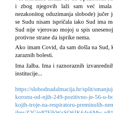
i zbog njegovih laži sam već imala
nezakonitog oduzimanja slobode) jučer je
se Sudu nisam ispričala iako Sud ima moj
Sud nije vjerovao mojoj u spis unesenoj 
protivne strane da isprike nema. 
Ako imam Covid, da sam došla na Sud, ka
zaraznih bolesti. 
Ima žalba. Ima i raznoraznih izvanrednih
institucije...
https://slobodnadalmacija.hr/split/smanjuj
koronu-od-njih-249-pozitivno-je-56-u-bo
kojih-troje-na-respiratoru-preminulih-
ilmvZ2GjpP7FihWxSO6IK64y6Mw-nP1