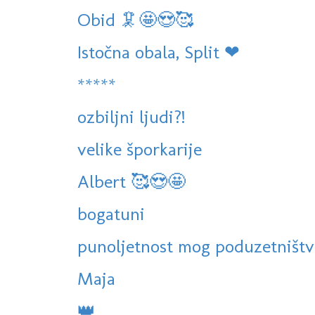
Obid 🦑🤩😍🥰
Istočna obala, Split ❤
*****
ozbiljni ljudi?!
velike šporkarije
Albert 🥰😍🤩
bogatuni
punoljetnost mog poduzetništv
Maja
👑