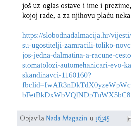
još uz oglas ostave i ime i prezime
kojoj rade, a za njihovu plaću neka
https://slobodnadalmacija.hr/vijesti
su-ugostitelji-zamracili-toliko-nov
jos-jedna-dalmatina-a-racune-cesto-
stomatolozi-automehanicari-evo-kak
skandinavci-1160160?
fbclid=IwAR3nDkTdX0yzeWp
bFetBkDxWbVQlNDpTuWX5bC8
Objavila
Nada Magazin
u
16:45