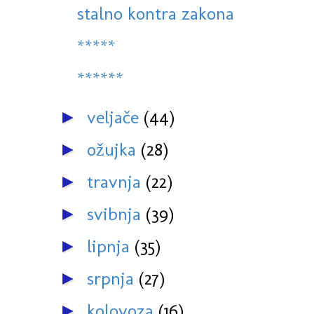
stalno kontra zakona
*****
******
veljače
(44)
►
ožujka
(28)
►
travnja
(22)
►
svibnja
(39)
►
lipnja
(35)
►
srpnja
(27)
►
kolovoza
(16)
►