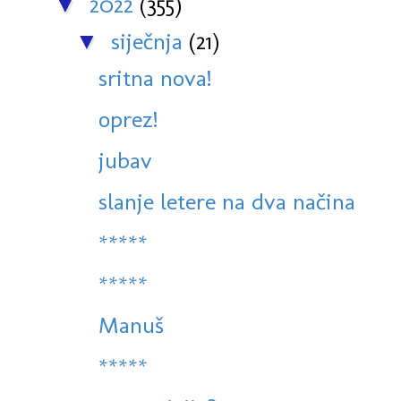
2022
(355)
▼
siječnja
(21)
▼
sritna nova!
oprez!
jubav
slanje letere na dva načina
*****
*****
Manuš
*****