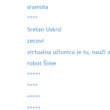
sramota
****
Sretan Uskrs!
zecovi
virtualna učionica je tu, nauči 
robot Šime
*****
****
*****
*****