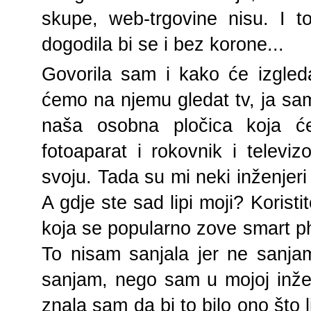
skupe, web-trgovine nisu. I to
dogodila bi se i bez korone...
Govorila sam i kako će izgled
ćemo na njemu gledat tv, ja sam
naša osobna pločica koja će
fotoaparat i rokovnik i televiz
svoju. Tada su mi neki inženjeri
A gdje ste sad lipi moji? Koristit
koja se popularno zove smart 
To nisam sanjala jer ne sanja
sanjam, nego sam u mojoj inženj
znala sam da bi to bilo ono što 