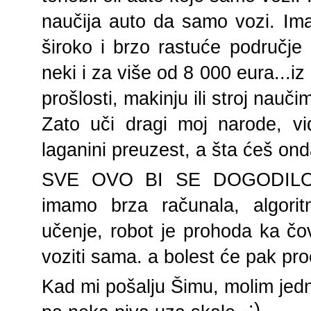
naučija auto da samo vozi. Ima
široko i brzo rastuće područje 
neki i za više od 8 000 eura...i
prošlosti, makinju ili stroj nauči
Zato uči dragi moj narode, v
laganini preuzest, a šta ćeš onda
SVE OVO BI SE DOGODILO
imamo brza računala, algorit
učenje, robot je prohoda ka čo
voziti sama. a bolest će pak pro
Kad mi pošalju Šimu, molim jedno
:)