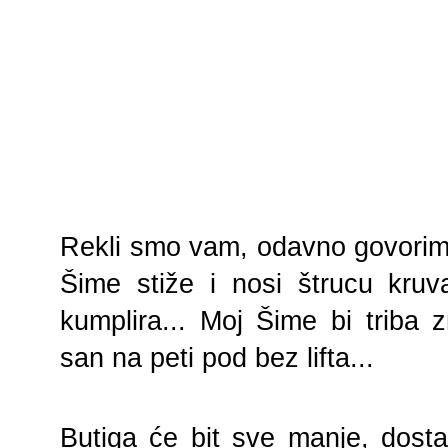
Rekli smo vam, odavno govorim,
Šime stiže i nosi štrucu kruva,
kumplira... Moj Šime bi triba z
san na peti pod bez lifta...
Butiga će bit sve manje, dost