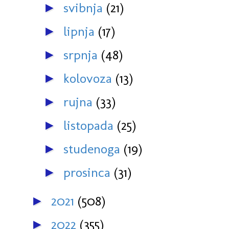
svibnja
(21)
►
lipnja
(17)
►
srpnja
(48)
►
kolovoza
(13)
►
rujna
(33)
►
listopada
(25)
►
studenoga
(19)
►
prosinca
(31)
►
2021
(508)
►
2022
(355)
►