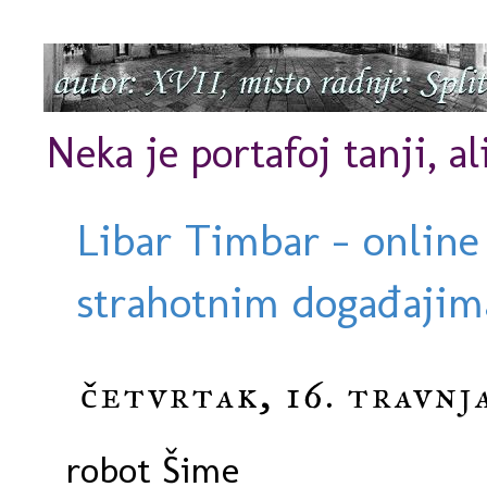
Neka je portafoj tanji, al
Libar Timbar - online
strahotnim događajima
četvrtak, 16. travnj
robot Šime