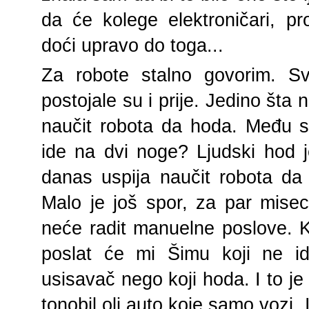
da će kolege elektroničari, pr
doći upravo do toga...
Za robote stalno govorim. Sv
postojale su i prije. Jedino šta 
naučit robota da hoda. Među s
ide na dvi noge? Ljudski hod j
danas uspija naučit robota da
Malo je još spor, za par miseci
neće radit manuelne poslove. 
poslat će mi Šimu koji ne ide
usisavač nego koji hoda. I to je t
tonobil oli auto koje samo vozi. I