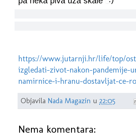
pa neka piva uza skale
https://www.jutarnji.hr/life/top/o
izgledati-zivot-nakon-pandemije-ur
namirnice-i-hranu-dostavljat-ce-r
Objavila
Nada Magazin
u
22:05
Nema komentara: