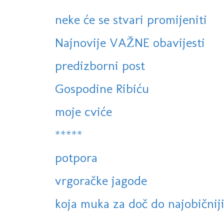
neke će se stvari promijeniti
Najnovije VAŽNE obavijesti
predizborni post
Gospodine Ribiću
moje cviće
*****
potpora
vrgoračke jagode
koja muka za doč do najobičniji