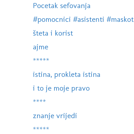
Pocetak sefovanja
#pomocnici #asistenti #maskote
šteta i korist
ajme
*****
istina, prokleta istina
i to je moje pravo
****
znanje vrijedi
*****