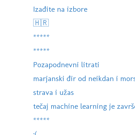
Izađite na izbore
🇭🇷
*****
*****
Pozapodnevni litrati
marjanski đir od neikdan i mor
strava i užas
tečaj machine learning je završ
*****
:(