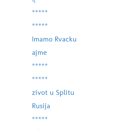
*****
*****
Imamo Rvacku
ajme
*****
*****
zivot u Splitu
Rusija
*****