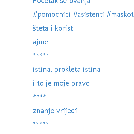
Pocetak sefovanja
#pomocnici #asistenti #maskote
šteta i korist
ajme
*****
istina, prokleta istina
i to je moje pravo
****
znanje vrijedi
*****