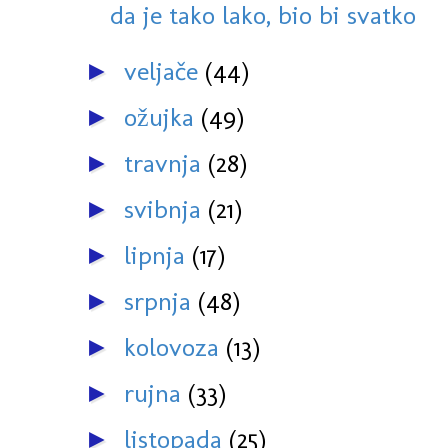
da je tako lako, bio bi svatko
veljače
(44)
►
ožujka
(49)
►
travnja
(28)
►
svibnja
(21)
►
lipnja
(17)
►
srpnja
(48)
►
kolovoza
(13)
►
rujna
(33)
►
listopada
(25)
►