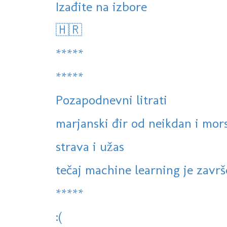
Izađite na izbore
🇭🇷
*****
*****
Pozapodnevni litrati
marjanski đir od neikdan i mor
strava i užas
tečaj machine learning je završ
*****
:(