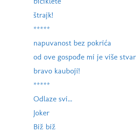
bičiklete
štrajk!
*****
napuvanost bez pokrića
od ove gospođe mi je više stva
bravo kauboji!
*****
Odlaze svi...
Joker
Biž biž