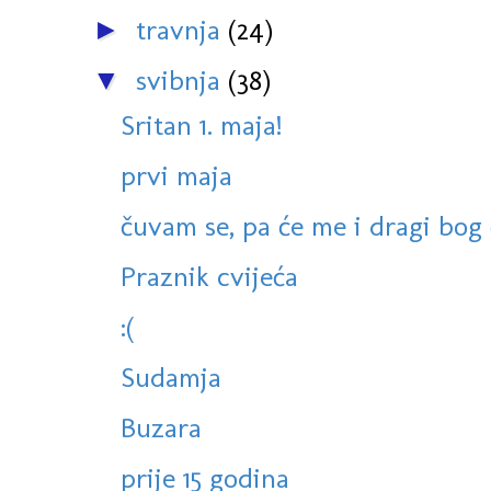
travnja
(24)
►
svibnja
(38)
▼
Sritan 1. maja!
prvi maja
čuvam se, pa će me i dragi bog č
Praznik cvijeća
:(
Sudamja
Buzara
prije 15 godina