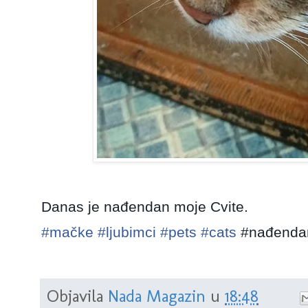
Danas je nađendan moje Cvite.
#mačke
#ljubimci
#pets
#cats
#nađend
Objavila
Nada Magazin
u
18:48