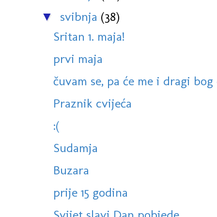
svibnja
(38)
▼
Sritan 1. maja!
prvi maja
čuvam se, pa će me i dragi bog č
Praznik cvijeća
:(
Sudamja
Buzara
prije 15 godina
Svijet slavi Dan pobjede