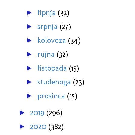
lipnja
(32)
►
srpnja
(27)
►
kolovoza
(34)
►
rujna
(32)
►
listopada
(15)
►
studenoga
(23)
►
prosinca
(15)
►
2019
(296)
►
2020
(382)
►