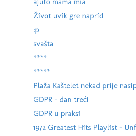
ajuto mama mia
Život uvik gre naprid
:p
svašta
****
*****
Plaža Kaštelet nekad prije nasi
GDPR - dan treći
GDPR u praksi
1972 Greatest Hits Playlist - Unf