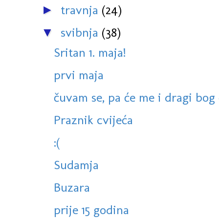
travnja
(24)
►
svibnja
(38)
▼
Sritan 1. maja!
prvi maja
čuvam se, pa će me i dragi bog č
Praznik cvijeća
:(
Sudamja
Buzara
prije 15 godina