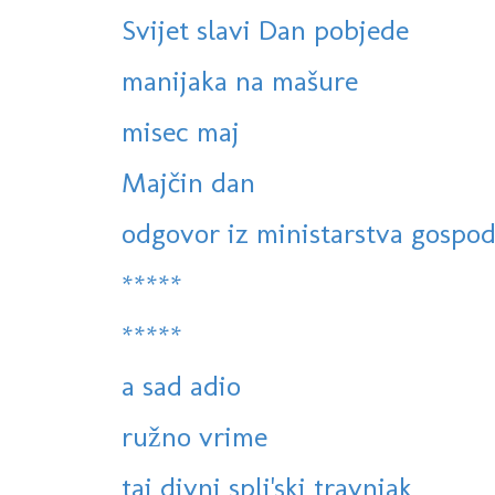
Svijet slavi Dan pobjede
manijaka na mašure
misec maj
Majčin dan
odgovor iz ministarstva gospod
*****
*****
a sad adio
ružno vrime
taj divni spli'ski travnjak