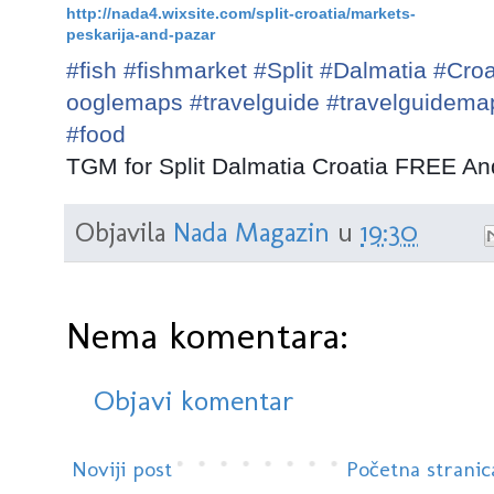
http://nada4.wixsite.com/split-croatia/markets-
peskarija-and-pazar
#
fish
#
fishmarket
#
Split
#
Dalmatia
#
Croa
ooglemaps
#
travelguide
#
travelguidema
#
food
TGM for Split Dalmatia Croatia FREE An
Objavila
Nada Magazin
u
19:30
Nema komentara:
Objavi komentar
Noviji post
Početna stranic