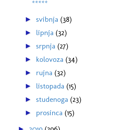
*****
svibnja
(38)
►
lipnja
(32)
►
srpnja
(27)
►
kolovoza
(34)
►
rujna
(32)
►
listopada
(15)
►
studenoga
(23)
►
prosinca
(15)
►
2019
(296)
►