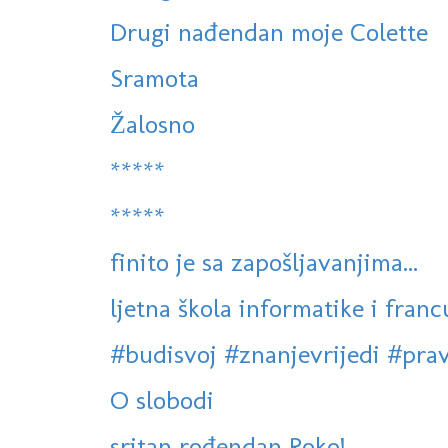
Drugi nađendan moje Colette
Sramota
Žalosno
*****
*****
finito je sa zapošljavanjima...
ljetna škola informatike i franc
#budisvoj #znanjevrijedi #pra
O slobodi
sritan rođendan Roko!