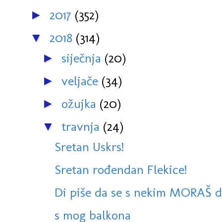
2017
(352)
►
2018
(314)
▼
siječnja
(20)
►
veljače
(34)
►
ožujka
(20)
►
travnja
(24)
▼
Sretan Uskrs!
Sretan rođendan Flekice!
Di piše da se s nekim MORAŠ d
s mog balkona