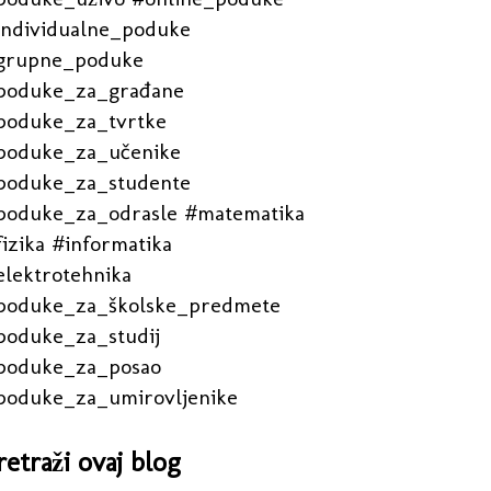
individualne_poduke
grupne_poduke
poduke_za_građane
poduke_za_tvrtke
poduke_za_učenike
poduke_za_studente
poduke_za_odrasle #matematika
izika #informatika
elektrotehnika
poduke_za_školske_predmete
poduke_za_studij
poduke_za_posao
poduke_za_umirovljenike
retraži ovaj blog