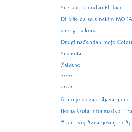
Sretan rođendan Flekice!
Di piše da se s nekim MORA
s mog balkona
Drugi nađendan moje Colet
Sramota
Žalosno
*****
*****
finito je sa zapošljavanjima...
ljetna škola informatike i f
#budisvoj #znanjevrijedi #