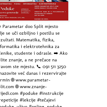
 Parametar doo Split mjesto
je se uči ozbiljno i postižu se
zultati. Matematika, fizika,
formatika i elektrotehnika za
enike, studente i odrasle. ➡️ Ako
lite znanje, a ne prečace na
avom ste mjestu. 📞 091 511 3250
nazovite već danas i rezervirajte
ermin 🌐 www.parametar-
plit.com 🌐 www.znanje-
rijedi.com #poduke #instrukcije
epeticije #lekcije #tečajevi
poduke_uživo #online_poduke