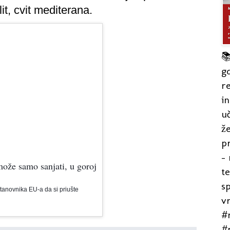
it, cvit mediterana.

gd
re
in
uč
že
pr
- 
može samo sanjati, u goroj
t
s
tanovnika EU-a da si priušte
v
#r
#