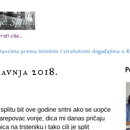
idi više...
stavcima prema istinitim i strahotnim događajima u R
ravnja 2018.
P
splitu bit ove godine sritni ako se uopće
arepovac vonje, dica mi danas pričaju
a na trsteniku i tako cili je split