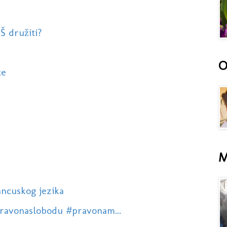
Š družiti?
O
te
M
rancuskog jezika
pravonaslobodu #pravonam...