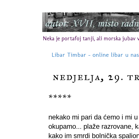
Neka je portafoj tanji, ali morska jubav vr
Libar Timbar - online libar u na
nedjelja, 29. t
*****
nekako mi pari da ćemo i mi u 
okupamo... plaže razrovane, k
kako im smrdi bolnička spalionic