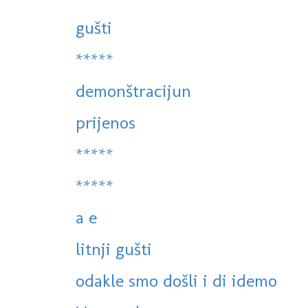
gušti
*****
demonštracijun
prijenos
*****
*****
a e
litnji gušti
odakle smo došli i di idemo