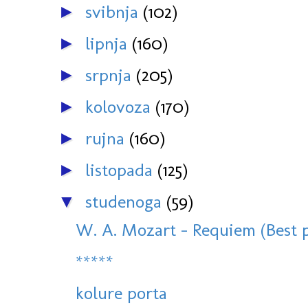
svibnja
(102)
►
lipnja
(160)
►
srpnja
(205)
►
kolovoza
(170)
►
rujna
(160)
►
listopada
(125)
►
studenoga
(59)
▼
W. A. Mozart - Requiem (Best p
*****
kolure porta