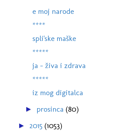
e moj narode
****
spli'ske maške
*****
ja - živa i zdrava
*****
iz mog digitalca
prosinca
(80)
►
2015
(1053)
►