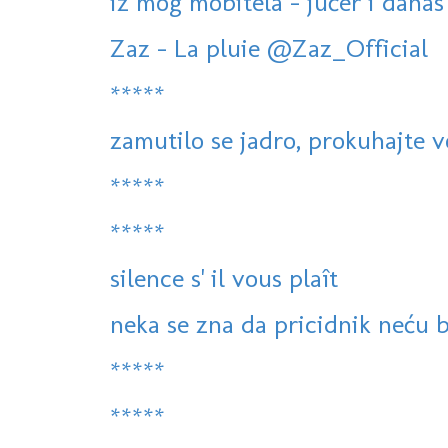
iz mog mobitela - jučer i danas
Zaz - La pluie @Zaz_Official
*****
zamutilo se jadro, prokuhajte 
*****
*****
silence s' il vous plaît
neka se zna da pricidnik neću b
*****
*****