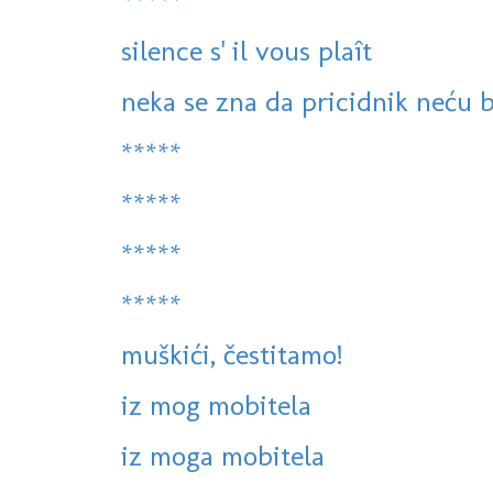
*****
silence s' il vous plaît
neka se zna da pricidnik neću b
*****
*****
*****
*****
muškići, čestitamo!
iz mog mobitela
iz moga mobitela