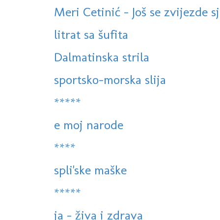
Meri Cetinić - Još se zvijezde sj
litrat sa šufita
Dalmatinska strila
sportsko-morska slija
*****
e moj narode
****
spli'ske maške
*****
ja - živa i zdrava