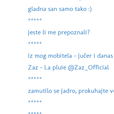
gladna san samo tako :)
*****
jeste li me prepoznali?
*****
iz mog mobitela - jučer i danas
Zaz - La pluie @Zaz_Official
*****
zamutilo se jadro, prokuhajte 
*****