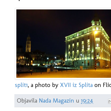
split1
, a photo by
XVII iz Splita
on Flic
Objavila
Nada Magazin
u
19:24