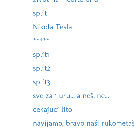
split
Nikola Tesla
*****
split1
split2
split3
sve za 1 uru... a neš, ne...
cekajuci lito
navijamo, bravo naši rukometaš