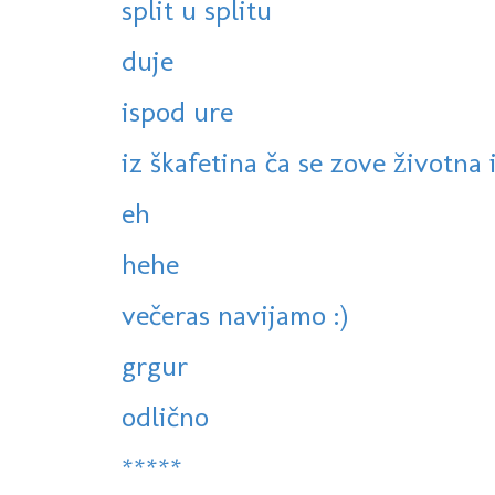
split u splitu
duje
ispod ure
iz škafetina ča se zove životna is
eh
hehe
večeras navijamo :)
grgur
odlično
*****