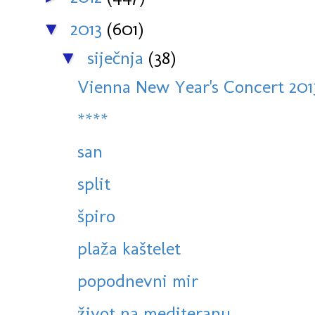
2013
(601)
▼
siječnja
(38)
▼
Vienna New Year's Concert 2013,
****
san
split
špiro
plaža kaštelet
popodnevni mir
život na mediteranu