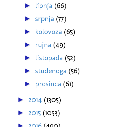
lipnja
(66)
►
srpnja
(77)
►
kolovoza
(65)
►
rujna
(49)
►
listopada
(52)
►
studenoga
(56)
►
prosinca
(61)
►
2014
(1305)
►
2015
(1053)
►
2016
(490)
►