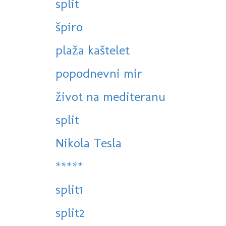
split
špiro
plaža kaštelet
popodnevni mir
život na mediteranu
split
Nikola Tesla
*****
split1
split2