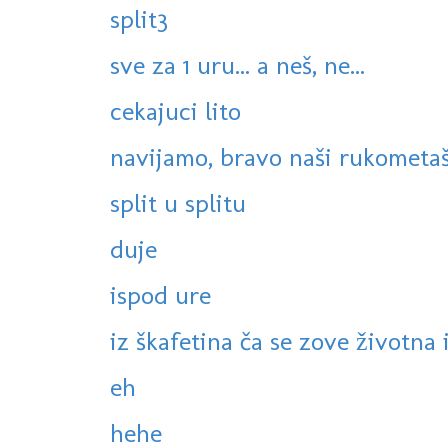
split3
sve za 1 uru... a neš, ne...
cekajuci lito
navijamo, bravo naši rukometaš
split u splitu
duje
ispod ure
iz škafetina ča se zove životna is
eh
hehe