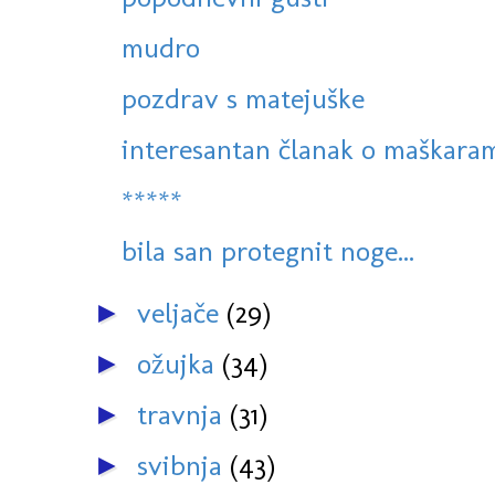
mudro
pozdrav s matejuške
interesantan članak o maškaram
*****
bila san protegnit noge...
veljače
(29)
►
ožujka
(34)
►
travnja
(31)
►
svibnja
(43)
►