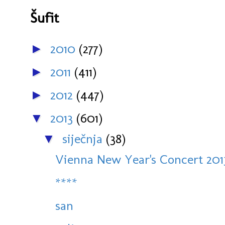
Šufit
2010
(277)
►
2011
(411)
►
2012
(447)
►
2013
(601)
▼
siječnja
(38)
▼
Vienna New Year's Concert 2013,
****
san