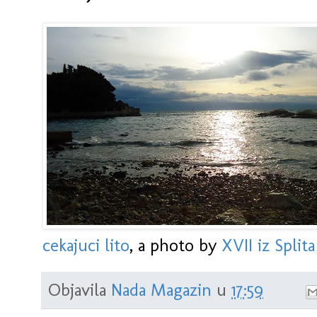
cekajuci lito
, a photo by
XVII iz Splita
Objavila
Nada Magazin
u
17:59