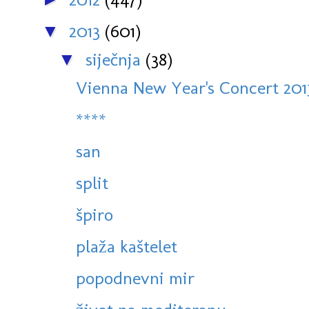
2013
(601)
▼
siječnja
(38)
▼
Vienna New Year's Concert 2013,
****
san
split
špiro
plaža kaštelet
popodnevni mir