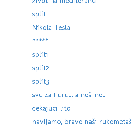
život na mediteranu
split
Nikola Tesla
*****
split1
split2
split3
sve za 1 uru... a neš, ne...
cekajuci lito
navijamo, bravo naši rukometaš