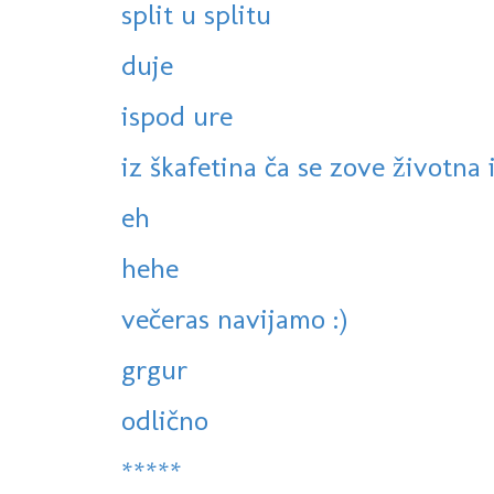
split u splitu
duje
ispod ure
iz škafetina ča se zove životna is
eh
hehe
večeras navijamo :)
grgur
odlično
*****