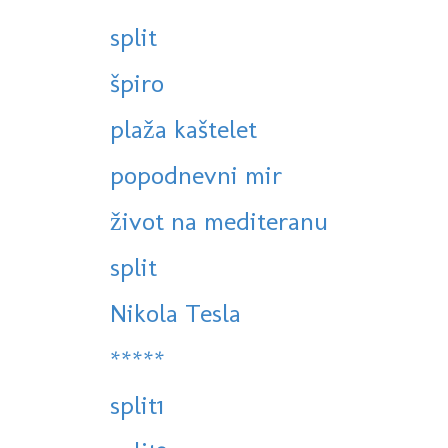
split
špiro
plaža kaštelet
popodnevni mir
život na mediteranu
split
Nikola Tesla
*****
split1