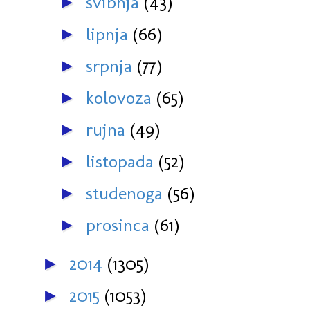
svibnja
(43)
►
lipnja
(66)
►
srpnja
(77)
►
kolovoza
(65)
►
rujna
(49)
►
listopada
(52)
►
studenoga
(56)
►
prosinca
(61)
►
2014
(1305)
►
2015
(1053)
►