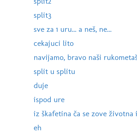
split2
split3
sve za 1 uru... a neš, ne...
cekajuci lito
navijamo, bravo naši rukometaš
split u splitu
duje
ispod ure
iz škafetina ča se zove životna is
eh