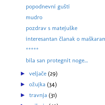
popodnevni gušti
mudro
pozdrav s matejuške
interesantan članak o maškaram
*****
bila san protegnit noge...
veljače
(29)
►
ožujka
(34)
►
travnja
(31)
►