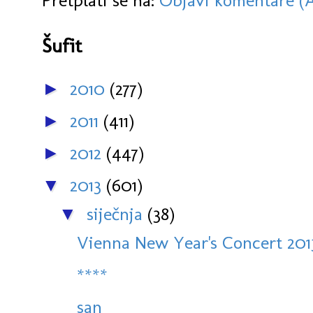
Pretplati se na:
Objavi komentare (
Šufit
2010
(277)
►
2011
(411)
►
2012
(447)
►
2013
(601)
▼
siječnja
(38)
▼
Vienna New Year's Concert 2013,
****
san