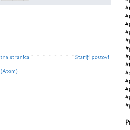
#
#
#
#
#
#
#
tna stranica
Stariji postovi
#f
 (Atom)
#
#
#
#
#
P