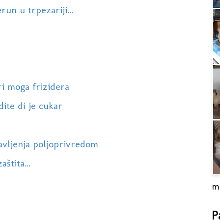
un u trpezariji...
ri moga frizidera
dite di je cukar
bavljenja poljoprivredom
štita...
m
P