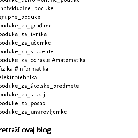
individualne_poduke
grupne_poduke
poduke_za_građane
poduke_za_tvrtke
poduke_za_učenike
poduke_za_studente
poduke_za_odrasle #matematika
izika #informatika
elektrotehnika
poduke_za_školske_predmete
poduke_za_studij
poduke_za_posao
poduke_za_umirovljenike
retraži ovaj blog