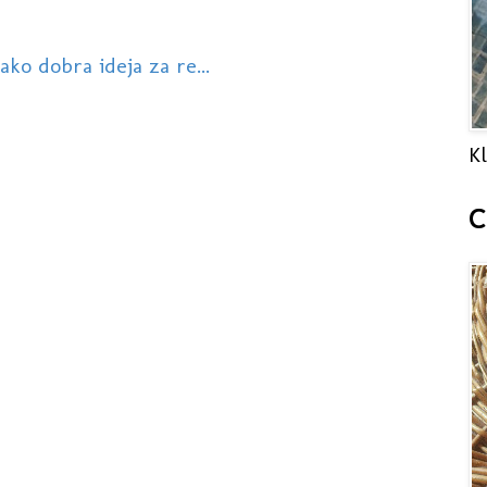
ako dobra ideja za re...
Kl
C