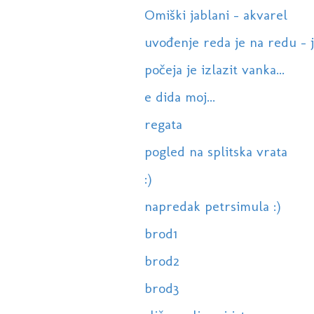
Omiški jablani - akvarel
uvođenje reda je na redu - j
počeja je izlazit vanka...
e dida moj...
regata
pogled na splitska vrata
:)
napredak petrsimula :)
brod1
brod2
brod3