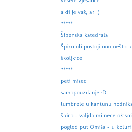
vesele vješalice
a di je važ, a? :)
*****
Šibenska katedrala
Špiro oli postoji ono nešto u
školjkice
*****
peti misec
samopouzdanje :D
lumbrele u kantunu hodnik
špiro - valjda mi nece okisni
pogled put Omiša - u koluri