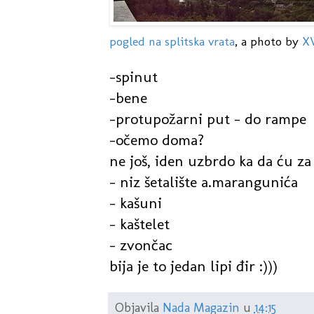
pogled na splitska vrata
, a photo by
XV
-spinut
-bene
-protupožarni put - do rampe
-očemo doma?
ne još, iden uzbrdo ka da ću za
- niz šetalište a.marangunića
- kašuni
- kaštelet
- zvončac
bija je to jedan lipi đir :)))
Objavila
Nada Magazin
u
14:15