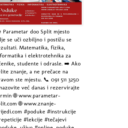
 Parametar doo Split mjesto
je se uči ozbiljno i postižu se
zultati. Matematika, fizika,
formatika i elektrotehnika za
enike, studente i odrasle. ➡️ Ako
lite znanje, a ne prečace na
avom ste mjestu. 📞 091 511 3250
nazovite već danas i rezervirajte
ermin 🌐 www.parametar-
plit.com 🌐 www.znanje-
rijedi.com #poduke #instrukcije
epeticije #lekcije #tečajevi
poduke_uživo #online_poduke