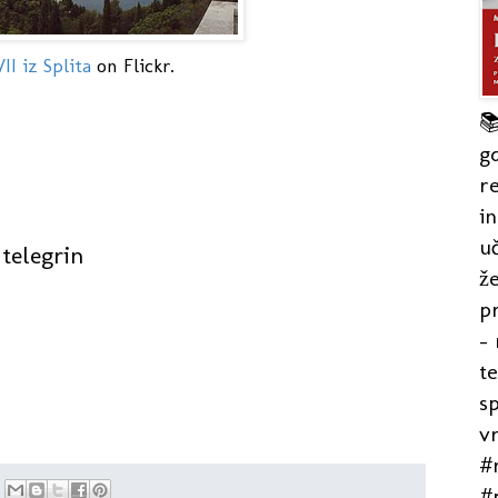
II iz Splita
on Flickr.

gd
re
in
uč
 telegrin
že
pr
- 
t
s
v
#r
#