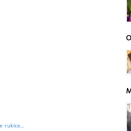
O
M
 rukice...