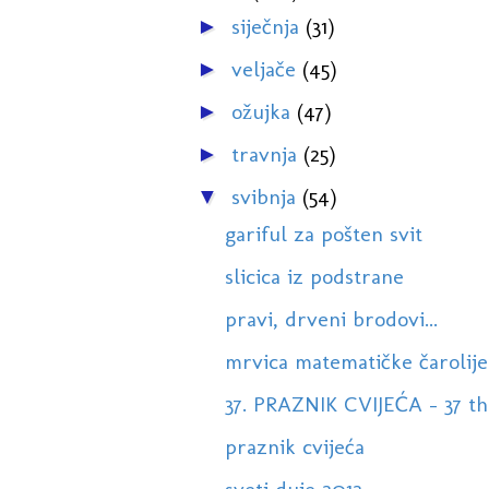
siječnja
(31)
►
veljače
(45)
►
ožujka
(47)
►
travnja
(25)
►
svibnja
(54)
▼
gariful za pošten svit
slicica iz podstrane
pravi, drveni brodovi...
mrvica matematičke čarolije
37. PRAZNIK CVIJEĆA - 37 
praznik cvijeća