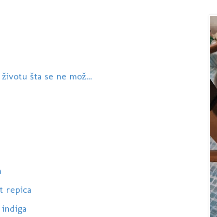
 životu šta se ne mož...
a
t repica
 indiga