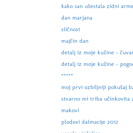
kako san ušestala zidni armer
dan marjana
sličnost
majčin dan
detalj iz moje kužine - čuva
detalj iz moje kužine - pogo
*****
moj prvi ozbiljniji pokušaj 
stvarno mi triba učinkovita za
makovi
plodovi dalmacije 2012