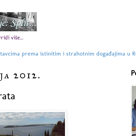
idi više...
stavcima prema istinitim i strahotnim događajima u R
ja 2012.
P
rata