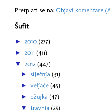
Pretplati se na:
Objavi komentare (
Šufit
2010
(277)
►
2011
(411)
►
2012
(447)
▼
siječnja
(31)
►
veljače
(45)
►
ožujka
(47)
►
travnja
(25)
▼