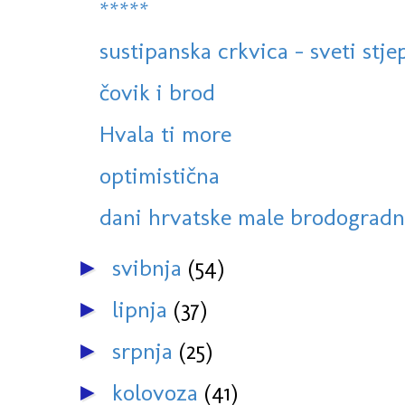
*****
sustipanska crkvica - sveti stje
čovik i brod
Hvala ti more
optimistična
dani hrvatske male brodogradnj
svibnja
(54)
►
lipnja
(37)
►
srpnja
(25)
►
kolovoza
(41)
►