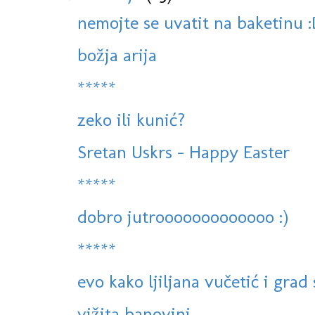
nemojte se uvatit na baketinu 
božja arija
*****
zeko ili kunić?
Sretan Uskrs - Happy Easter
*****
dobro jutrooooooooooooo :)
*****
evo kako ljiljana vučetić i gra
vižita banovini