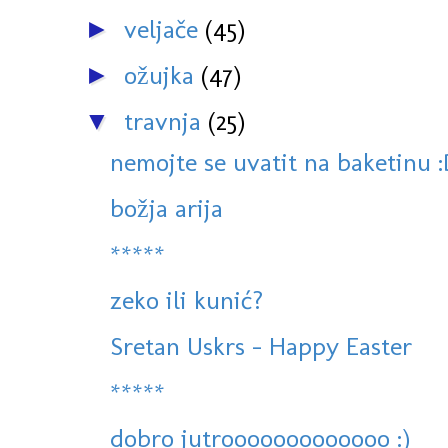
veljače
(45)
►
ožujka
(47)
►
travnja
(25)
▼
nemojte se uvatit na baketinu 
božja arija
*****
zeko ili kunić?
Sretan Uskrs - Happy Easter
*****
dobro jutrooooooooooooo :)