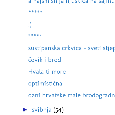
a najsmišnija njuškica na sajmu 
*****
:)
*****
sustipanska crkvica - sveti stje
čovik i brod
Hvala ti more
optimistična
dani hrvatske male brodogradnj
svibnja
(54)
►