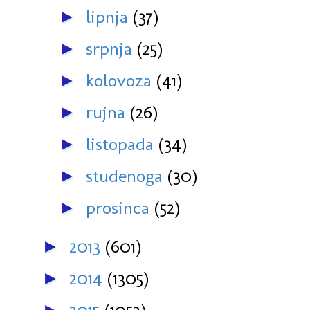
lipnja
(37)
►
srpnja
(25)
►
kolovoza
(41)
►
rujna
(26)
►
listopada
(34)
►
studenoga
(30)
►
prosinca
(52)
►
2013
(601)
►
2014
(1305)
►