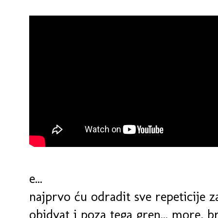
e...
najprvo ću odradit sve repeticije 
obidvat i poza tega gren... more, b