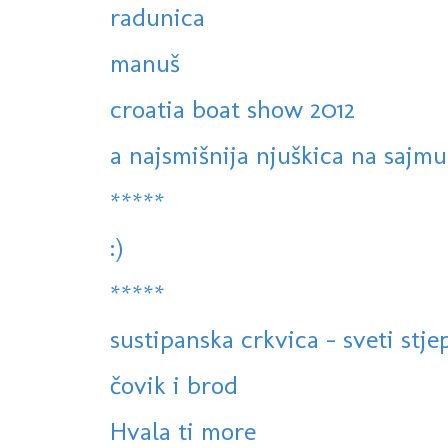
radunica
manuš
croatia boat show 2012
a najsmišnija njuškica na sajmu 
*****
:)
*****
sustipanska crkvica - sveti stje
čovik i brod
Hvala ti more