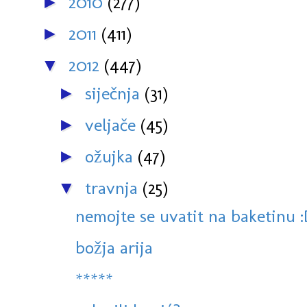
2010
(277)
►
2011
(411)
►
2012
(447)
▼
siječnja
(31)
►
veljače
(45)
►
ožujka
(47)
►
travnja
(25)
▼
nemojte se uvatit na baketinu 
božja arija
*****