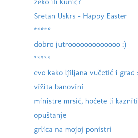
zeko ili kunić?
Sretan Uskrs - Happy Easter
*****
dobro jutrooooooooooooo :)
*****
evo kako ljiljana vučetić i gra
vižita banovini
ministre mrsić, hoćete li kazniti
opuštanje
grlica na mojoj ponistri