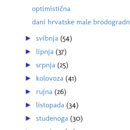
optimistična
dani hrvatske male brodogradnj
svibnja
(54)
►
lipnja
(37)
►
srpnja
(25)
►
kolovoza
(41)
►
rujna
(26)
►
listopada
(34)
►
studenoga
(30)
►