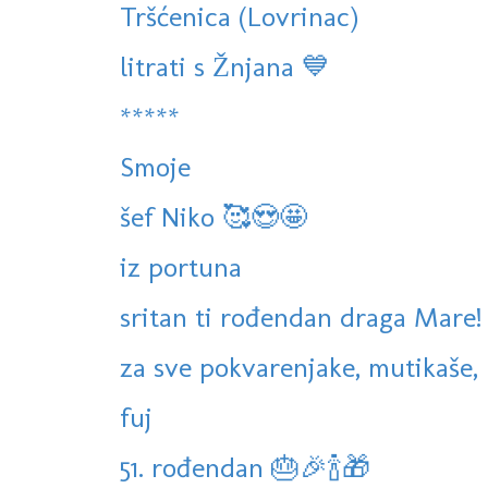
Tršćenica (Lovrinac)
litrati s Žnjana 💙
*****
Smoje
šef Niko 🥰😍🤩
iz portuna
sritan ti rođendan draga Mare!
za sve pokvarenjake, mutikaše, l
fuj
51. rođendan 🎂🎉🍾🎁