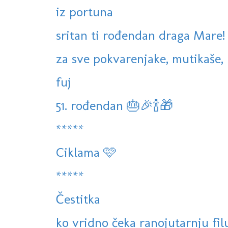
iz portuna
sritan ti rođendan draga Mare!
za sve pokvarenjake, mutikaše, l
fuj
51. rođendan 🎂🎉🍾🎁
*****
Ciklama 🩷
*****
Čestitka
ko vridno čeka ranojutarnju filu,