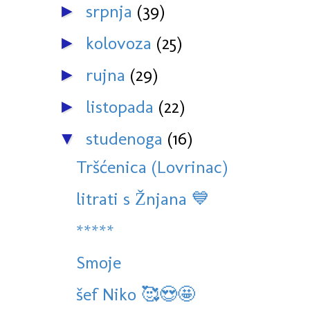
srpnja
(39)
►
kolovoza
(25)
►
rujna
(29)
►
listopada
(22)
►
studenoga
(16)
▼
Tršćenica (Lovrinac)
litrati s Žnjana 💙
*****
Smoje
šef Niko 🥰😍🤩