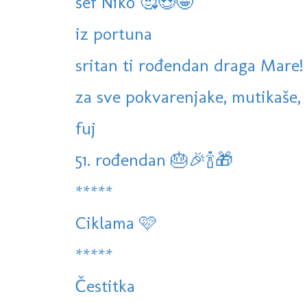
šef Niko 🥰😍🤩
iz portuna
sritan ti rođendan draga Mare!
za sve pokvarenjake, mutikaše, l
fuj
51. rođendan 🎂🎉🍾🎁
*****
Ciklama 🩷
*****
Čestitka