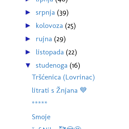
srpnja
(39)
►
kolovoza
(25)
►
rujna
(29)
►
listopada
(22)
►
studenoga
(16)
▼
Tršćenica (Lovrinac)
litrati s Žnjana 💙
*****
Smoje