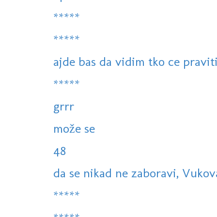
*****
*****
ajde bas da vidim tko ce pravit
*****
grrr
može se
48
da se nikad ne zaboravi, Vukov
*****