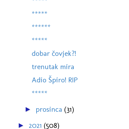
*****
*****
******
*****
dobar čovjek?!
trenutak mira
Adio Špiro! RIP
*****
prosinca
(31)
►
2021
(508)
►