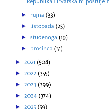
Republika Hrvatska ni postuje 
rujna
(33)
►
listopada
(25)
►
studenoga
(19)
►
prosinca
(31)
►
2021
(508)
►
2022
(355)
►
2023
(399)
►
2024
(374)
►
2025
(59)
►