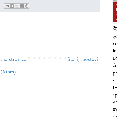

gd
re
in
uč
tna stranica
Stariji postovi
že
 (Atom)
pr
- 
t
s
v
#r
#