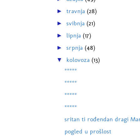
travnja
(28)
►
svibnja
(21)
►
lipnja
(17)
►
srpnja
(48)
►
kolovoza
(13)
▼
*****
*****
*****
*****
sritan ti rođendan dragi Mar
pogled u prošlost