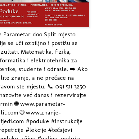
 Parametar doo Split mjesto
je se uči ozbiljno i postižu se
zultati. Matematika, fizika,
formatika i elektrotehnika za
enike, studente i odrasle. ➡️ Ako
lite znanje, a ne prečace na
avom ste mjestu. 📞 091 511 3250
nazovite već danas i rezervirajte
ermin 🌐 www.parametar-
plit.com 🌐 www.znanje-
rijedi.com #poduke #instrukcije
epeticije #lekcije #tečajevi
poduke_uživo #online_poduke