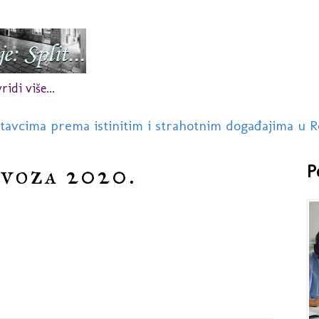
idi više...
stavcima prema istinitim i strahotnim događajima u R
ovoza 2020.
P