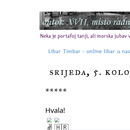
Neka je portafoj tanji, ali morska jubav vr
Libar Timbar - online libar u na
srijeda, 5. kol
*****
Hvala!