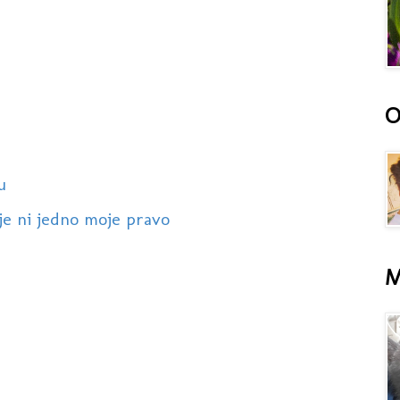
O
u
je ni jedno moje pravo
M