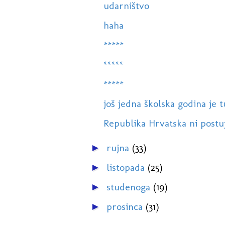
udarništvo
haha
*****
*****
*****
još jedna školska godina je t
Republika Hrvatska ni postu
rujna
(33)
►
listopada
(25)
►
studenoga
(19)
►
prosinca
(31)
►