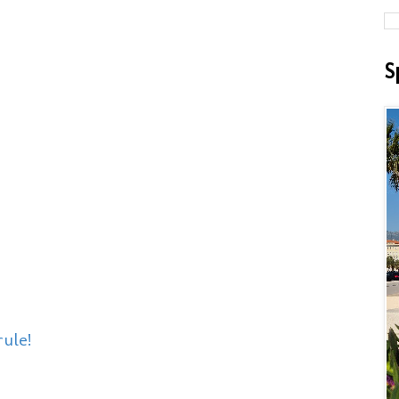
S
ule!