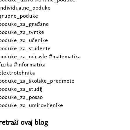
individualne_poduke
grupne_poduke
poduke_za_građane
poduke_za_tvrtke
poduke_za_učenike
poduke_za_studente
poduke_za_odrasle #matematika
izika #informatika
elektrotehnika
poduke_za_školske_predmete
poduke_za_studij
poduke_za_posao
poduke_za_umirovljenike
retraži ovaj blog