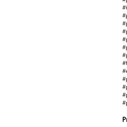
#
#
#
#
#
#
#
#f
#
#
#
#
#
P