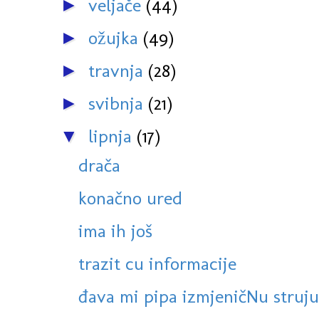
veljače
(44)
►
ožujka
(49)
►
travnja
(28)
►
svibnja
(21)
►
lipnja
(17)
▼
drača
konačno ured
ima ih još
trazit cu informacije
đava mi pipa izmjeničNu struju