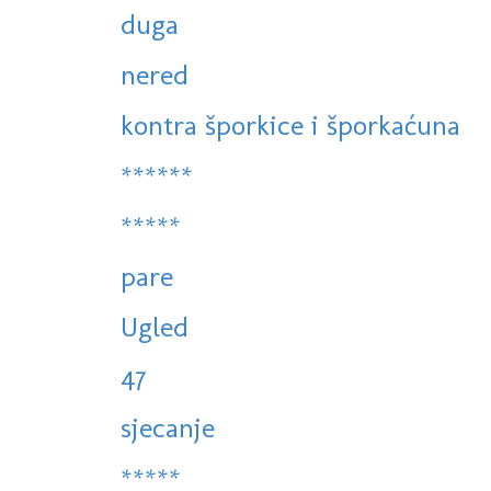
duga
nered
kontra šporkice i šporkaćuna
******
*****
pare
Ugled
47
sjecanje
*****