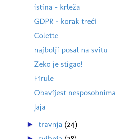
istina - krleža
GDPR - korak treći
Colette
najbolji posal na svitu
Zeko je stigao!
Firule
Obavijest nesposobnima
Jaja
travnja
(24)
►
svibnja
(38)
►