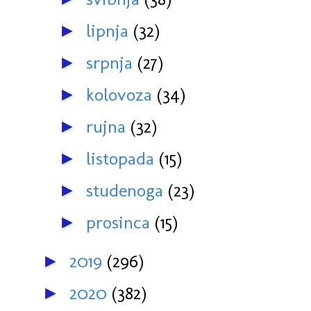
lipnja
(32)
►
srpnja
(27)
►
kolovoza
(34)
►
rujna
(32)
►
listopada
(15)
►
studenoga
(23)
►
prosinca
(15)
►
2019
(296)
►
2020
(382)
►