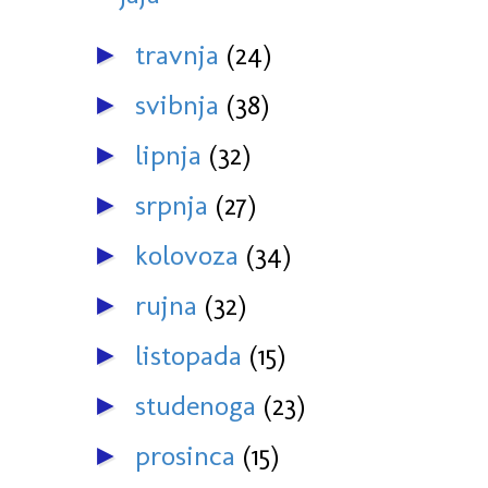
travnja
(24)
►
svibnja
(38)
►
lipnja
(32)
►
srpnja
(27)
►
kolovoza
(34)
►
rujna
(32)
►
listopada
(15)
►
studenoga
(23)
►
prosinca
(15)
►