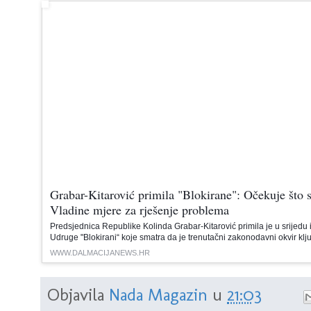
Grabar-Kitarović primila "Blokirane": Očekuje što s
Vladine mjere za rješenje problema
Predsjednica Republike Kolinda Grabar-Kitarović primila je u srijedu 
Udruge "Blokirani“ koje smatra da je trenutačni zakonodavni okvir k
WWW.DALMACIJANEWS.HR
Objavila
Nada Magazin
u
21:03