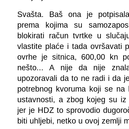
Svašta. Baš ona je potpisal
prema kojima su samozaposl
blokirati račun tvrtke u sluč
vlastite plaće i tada ovršavati 
ovrhe je sitnica, 600,00 kn p
nešto... A nije da nije znal
upozoravali da to ne radi i da 
potrebnog kvoruma koji se na 
ustavnosti, a zbog kojeg su iz 
jer je HDZ to sprovodio dugor
biti uhljebi, netko u ovoj zemlji m