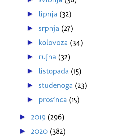
lipnja
(32)
►
srpnja
(27)
►
kolovoza
(34)
►
rujna
(32)
►
listopada
(15)
►
studenoga
(23)
►
prosinca
(15)
►
2019
(296)
►
2020
(382)
►