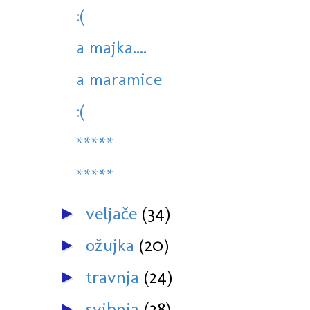
:(
a majka....
a maramice
:(
*****
*****
veljače
(34)
►
ožujka
(20)
►
travnja
(24)
►
svibnja
(38)
►