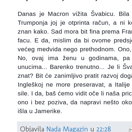
Danas je Macron vižita Švabicu. Bil
Trumponja joj je otprinta račun, a ni 
znan kako. Sad mora bit fina prema Fran
facu. E da, mislim da bi ovome predsje
većeg medvida nego prethodnom. Ono, 
No, ovaj ima ženu u godinama, pa 
unucima... Barenko trenutno... Je li Šv
znat? Bit će zanimljivo pratit razvoj do
Ingleškoj ne more preseravat, a Ital
sile. I da, baš ćemo vidit oče li naša pri
ono i bez poziva, da napravi nešto oko
išla u Jamerike.
Objavila
Nada Magazin
u
22:28