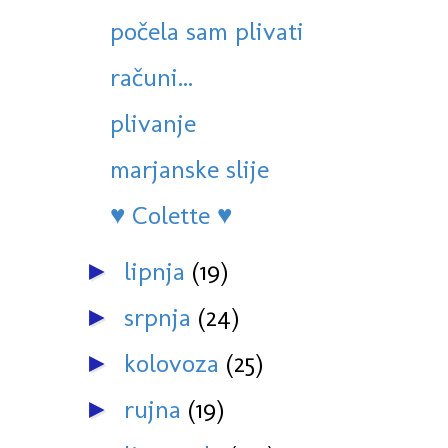
počela sam plivati
računi...
plivanje
marjanske slije
♥ Colette ♥
lipnja
(19)
►
srpnja
(24)
►
kolovoza
(25)
►
rujna
(19)
►