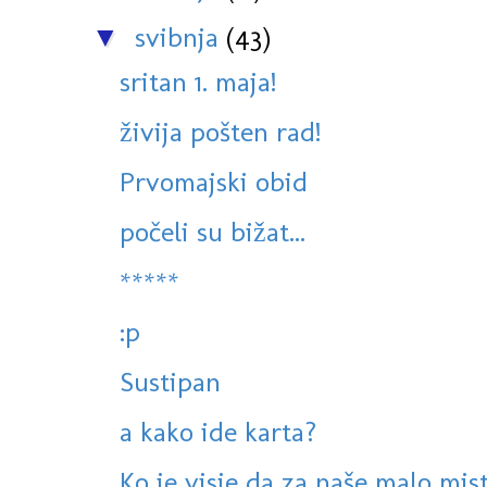
svibnja
(43)
▼
sritan 1. maja!
živija pošten rad!
Prvomajski obid
počeli su bižat...
*****
:p
Sustipan
a kako ide karta?
Ko je visje da za naše malo mis