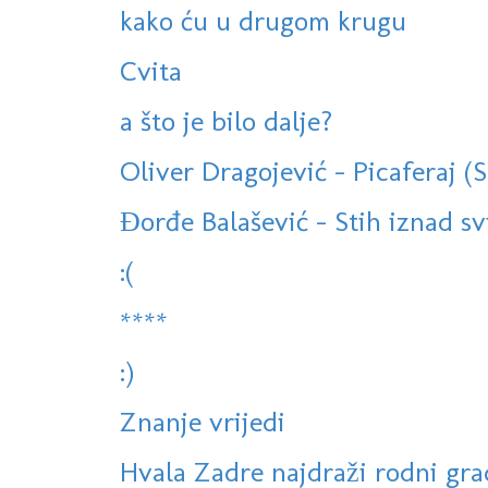
kako ću u drugom krugu
Cvita
a što je bilo dalje?
Oliver Dragojević - Picaferaj (
Đorđe Balašević - Stih iznad sv
:(
****
:)
Znanje vrijedi
Hvala Zadre najdraži rodni grad