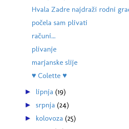
Hvala Zadre najdraži rodni grad
počela sam plivati
računi...
plivanje
marjanske slije
♥ Colette ♥
lipnja
(19)
►
srpnja
(24)
►
kolovoza
(25)
►