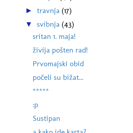
travnja
(17)
►
svibnja
(43)
▼
sritan 1. maja!
živija pošten rad!
Prvomajski obid
počeli su bižat...
*****
:p
Sustipan
a kako ide karta?