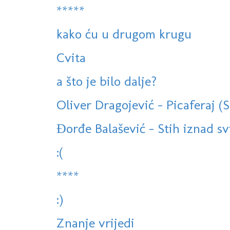
*****
kako ću u drugom krugu
Cvita
a što je bilo dalje?
Oliver Dragojević - Picaferaj (
Đorđe Balašević - Stih iznad sv
:(
****
:)
Znanje vrijedi