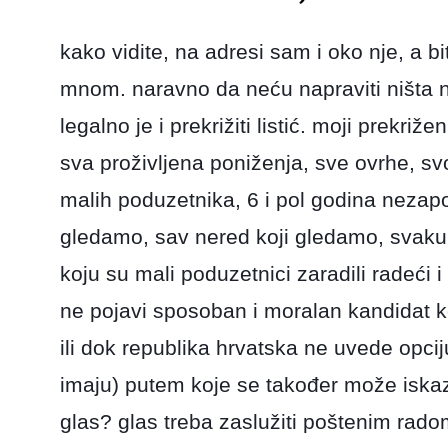
kako vidite, na adresi sam i oko nje, a bi
mnom. naravno da neću napraviti ništa 
legalno je i prekrižiti listić. moji prekriže
sva proživljena poniženja, sve ovrhe, svo
malih poduzetnika, 6 i pol godina nezapo
gledamo, sav nered koji gledamo, svak
koju su mali poduzetnici zaradili radeći i
ne pojavi sposoban i moralan kandidat ko
ili dok republika hrvatska ne uvede opci
imaju) putem koje se također može iskaz
glas? glas treba zaslužiti poštenim rado