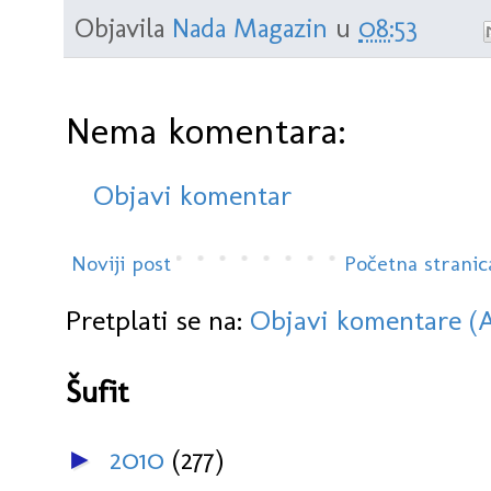
Objavila
Nada Magazin
u
08:53
Nema komentara:
Objavi komentar
Noviji post
Početna stranic
Pretplati se na:
Objavi komentare (
Šufit
2010
(277)
►