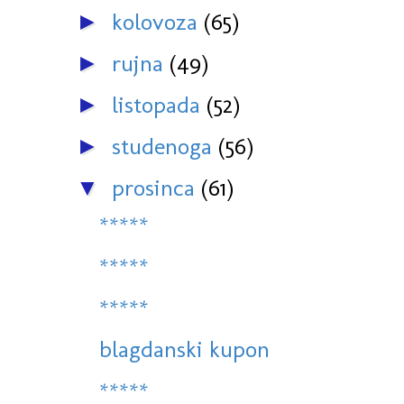
kolovoza
(65)
►
rujna
(49)
►
listopada
(52)
►
studenoga
(56)
►
prosinca
(61)
▼
*****
*****
*****
blagdanski kupon
*****