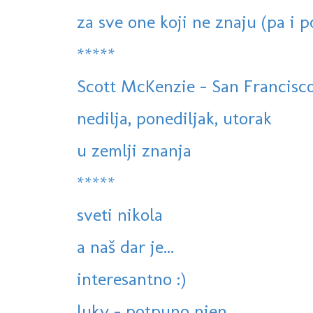
za sve one koji ne znaju (pa i p
*****
Scott McKenzie - San Francisc
nedilja, ponediljak, utorak
u zemlji znanja
*****
sveti nikola
a naš dar je...
interesantno :)
luky - potpuno njen