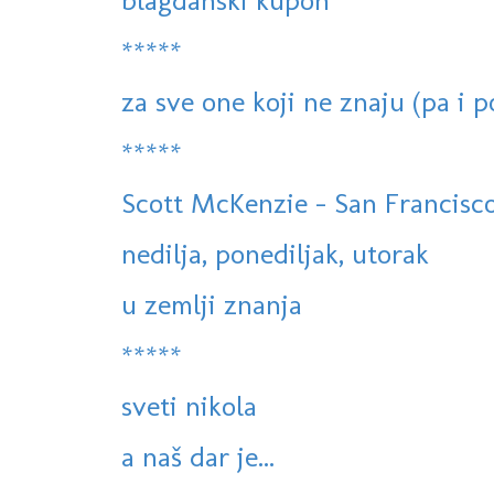
blagdanski kupon
*****
za sve one koji ne znaju (pa i p
*****
Scott McKenzie - San Francisc
nedilja, ponediljak, utorak
u zemlji znanja
*****
sveti nikola
a naš dar je...