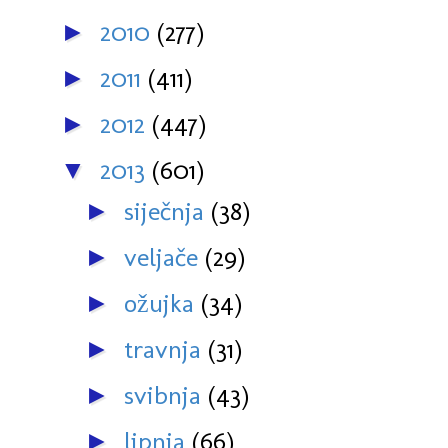
2010
(277)
►
2011
(411)
►
2012
(447)
►
2013
(601)
▼
siječnja
(38)
►
veljače
(29)
►
ožujka
(34)
►
travnja
(31)
►
svibnja
(43)
►
lipnja
(66)
►