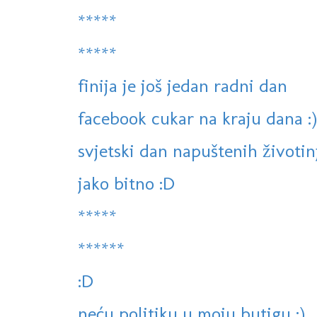
*****
*****
finija je još jedan radni dan
facebook cukar na kraju dana :)
svjetski dan napuštenih životin
jako bitno :D
*****
******
:D
neću politiku u moju butigu :)