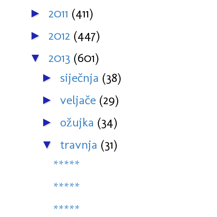
2011
(411)
►
2012
(447)
►
2013
(601)
▼
siječnja
(38)
►
veljače
(29)
►
ožujka
(34)
►
travnja
(31)
▼
*****
*****
*****