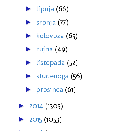
lipnja
(66)
►
srpnja
(77)
►
kolovoza
(65)
►
rujna
(49)
►
listopada
(52)
►
studenoga
(56)
►
prosinca
(61)
►
2014
(1305)
►
2015
(1053)
►