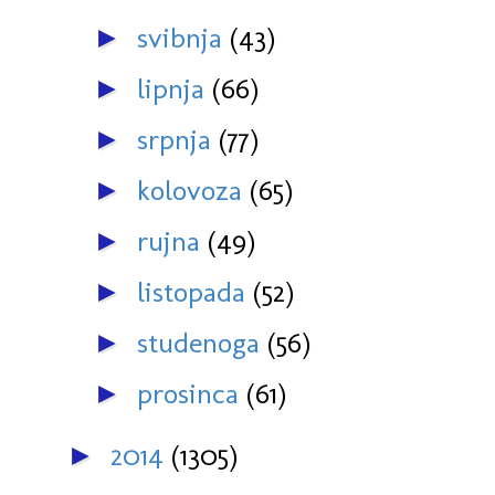
svibnja
(43)
►
lipnja
(66)
►
srpnja
(77)
►
kolovoza
(65)
►
rujna
(49)
►
listopada
(52)
►
studenoga
(56)
►
prosinca
(61)
►
2014
(1305)
►