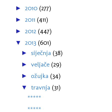
2010
(277)
►
2011
(411)
►
2012
(447)
►
2013
(601)
▼
siječnja
(38)
►
veljače
(29)
►
ožujka
(34)
►
travnja
(31)
▼
*****
*****