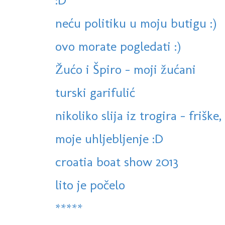
:D
neću politiku u moju butigu :)
ovo morate pogledati :)
Žućo i Špiro - moji žućani
turski garifulić
nikoliko slija iz trogira - friške, 
moje uhljebljenje :D
croatia boat show 2013
lito je počelo
*****