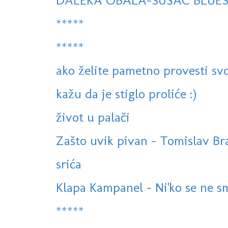
DALEKA OBALA-SUŠAC BLUE
*****
*****
ako želite pametno provesti svo
kažu da je stiglo proliće :)
život u palači
Zašto uvik pivan - Tomislav Bral
srića
Klapa Kampanel - Ni'ko se ne sm
*****