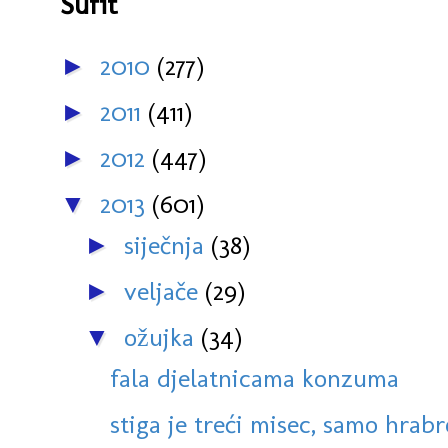
Šufit
2010
(277)
►
2011
(411)
►
2012
(447)
►
2013
(601)
▼
siječnja
(38)
►
veljače
(29)
►
ožujka
(34)
▼
fala djelatnicama konzuma
stiga je treći misec, samo hrabr