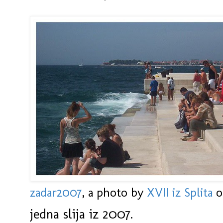
zadar2007
, a photo by
XVII iz Splita
on
jedna slija iz 2007.