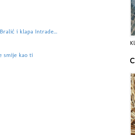
ralić i klapa Intrade...
Kl
 smije kao ti
C