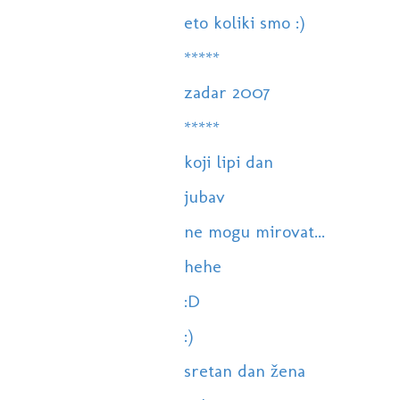
eto koliki smo :)
*****
zadar 2007
*****
koji lipi dan
jubav
ne mogu mirovat...
hehe
:D
:)
sretan dan žena