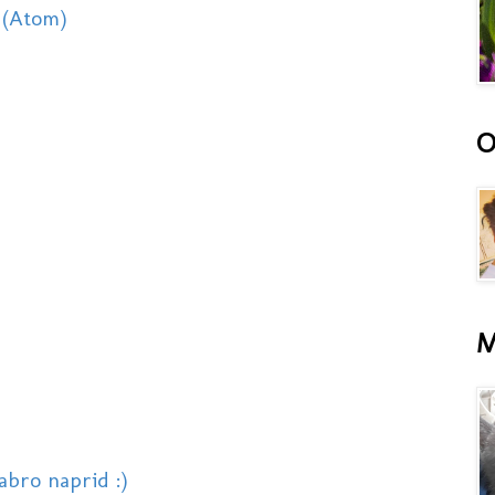
 (Atom)
O
M
abro naprid :)