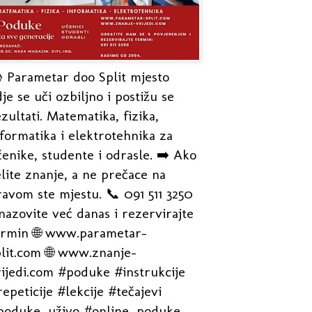
 Parametar doo Split mjesto
je se uči ozbiljno i postižu se
zultati. Matematika, fizika,
formatika i elektrotehnika za
enike, studente i odrasle. ➡️ Ako
lite znanje, a ne prečace na
avom ste mjestu. 📞 091 511 3250
nazovite već danas i rezervirajte
ermin 🌐 www.parametar-
plit.com 🌐 www.znanje-
rijedi.com #poduke #instrukcije
epeticije #lekcije #tečajevi
poduke_uživo #online_poduke