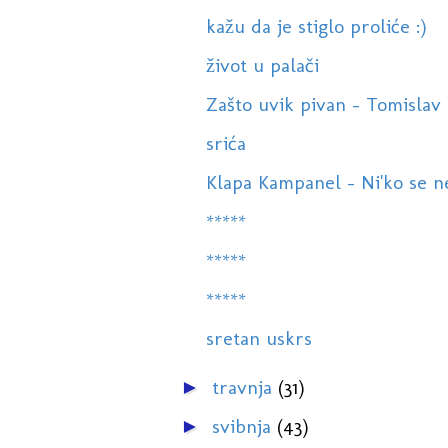
kažu da je stiglo proliće :)
život u palači
Zašto uvik pivan - Tomislav B
srića
Klapa Kampanel - Ni'ko se ne
*****
*****
*****
sretan uskrs
travnja
(31)
►
svibnja
(43)
►