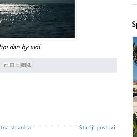
S
lipi dan by xvii
tna stranica
Stariji postovi