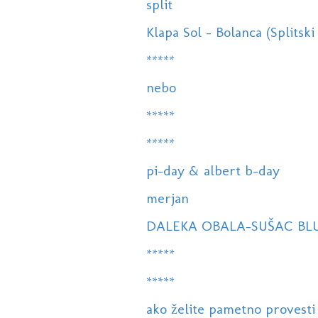
split
Klapa Sol - Bolanca (Splitski 
*****
nebo
*****
*****
pi-day & albert b-day
merjan
DALEKA OBALA-SUŠAC BL
*****
*****
ako želite pametno provesti 