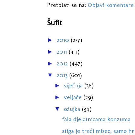
Pretplati se na:
Objavi komentare
Šufit
2010
(277)
►
2011
(411)
►
2012
(447)
►
2013
(601)
▼
siječnja
(38)
►
veljače
(29)
►
ožujka
(34)
▼
fala djelatnicama konzuma
stiga je treći misec, samo hr