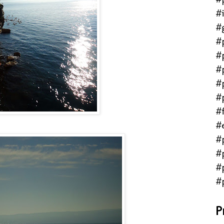
#
#
#
#
#
#
#
#f
#
#
#
#
#
P