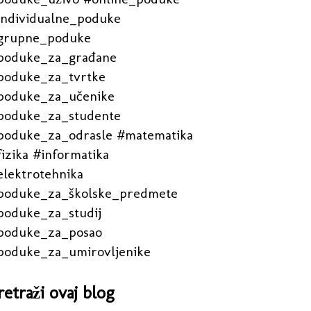
individualne_poduke
grupne_poduke
poduke_za_građane
poduke_za_tvrtke
poduke_za_učenike
poduke_za_studente
poduke_za_odrasle #matematika
izika #informatika
elektrotehnika
poduke_za_školske_predmete
poduke_za_studij
poduke_za_posao
poduke_za_umirovljenike
retraži ovaj blog