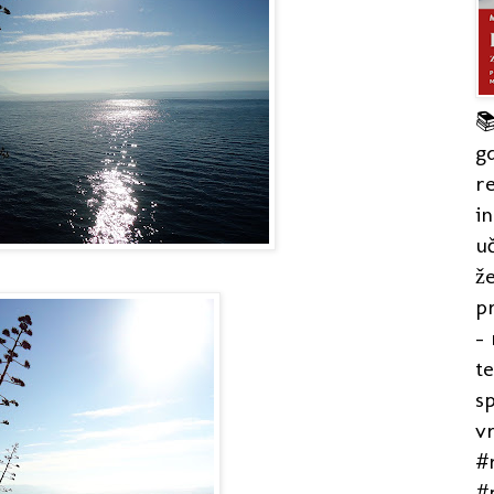

gd
re
in
uč
že
pr
- 
t
s
v
#r
#